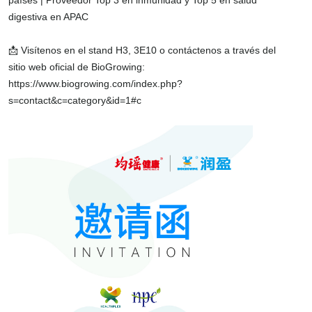
países | Proveedor Top 3 en inmunidad y Top 5 en salud
digestiva en APAC
📩 Visítenos en el stand H3, 3E10 o contáctenos a través del
sitio web oficial de BioGrowing:
https://www.biogrowing.com/index.php?
s=contact&c=category&id=1#c