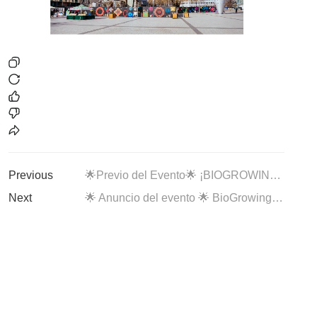
Previous
🌟Previo del Evento🌟 ¡BIOGROWING tendrá una presencia destacada en el CMA BIOTICS DAY 2026!
Next
🌟 Anuncio del evento 🌟 BioGrowing presente en HNC 2026